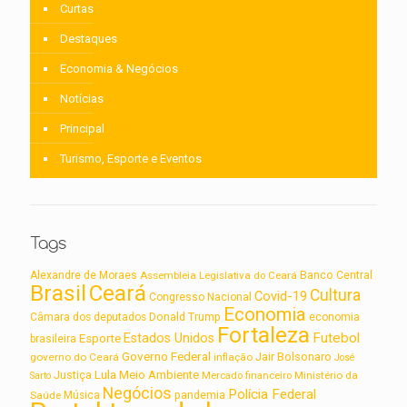
Curtas
Destaques
Economia & Negócios
Notícias
Principal
Turismo, Esporte e Eventos
Tags
Alexandre de Moraes
Assembleia Legislativa do Ceará
Banco Central
Brasil
Ceará
Cultura
Covid-19
Congresso Nacional
Economia
Câmara dos deputados
Donald Trump
economia
Fortaleza
Futebol
Estados Unidos
Esporte
brasileira
Governo Federal
Jair Bolsonaro
governo do Ceará
inflação
José
Lula
Meio Ambiente
Justiça
Ministério da
Sarto
Mercado financeiro
Negócios
Polícia Federal
Saúde
Música
pandemia