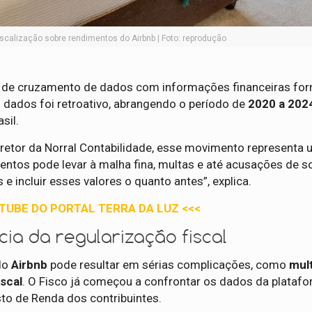
fiscalização sobre rendimentos do Airbnb | Foto: reprodução
o de cruzamento de dados com informações financeiras for
s dados foi retroativo, abrangendo o período de
2020 a 202
sil.
diretor da Norral Contabilidade, esse movimento representa
mentos pode levar à malha fina, multas e até acusações de 
 e incluir esses valores o quanto antes”, explica.
UTUBE DO PORTAL TERRA DA LUZ <<<
ia da regularização fiscal
do
Airbnb
pode resultar em sérias complicações, como
mul
scal
. O Fisco já começou a confrontar os dados da plataf
to de Renda dos contribuintes.