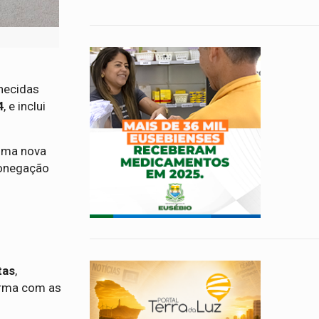
necidas
4
, e inclui
 uma nova
sonegação
tas
,
orma com as