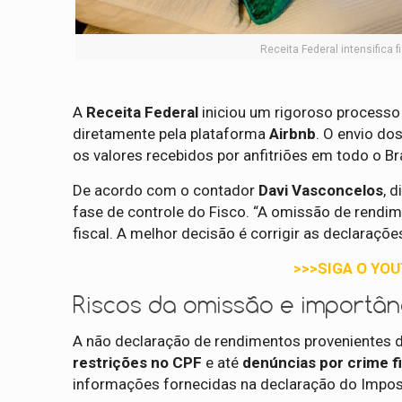
Receita Federal intensifica 
A
Receita Federal
iniciou um rigoroso process
diretamente pela plataforma
Airbnb
. O envio do
os valores recebidos por anfitriões em todo o Bra
De acordo com o contador
Davi Vasconcelos
, 
fase de controle do Fisco. “A omissão de rendi
fiscal. A melhor decisão é corrigir as declarações
>>>SIGA O YO
Riscos da omissão e importânc
A não declaração de rendimentos provenientes 
restrições no CPF
e até
denúncias por crime fi
informações fornecidas na declaração do Impos