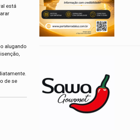
ral está
arar
mo alugando
 isenção,
diatamente.
to de se