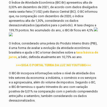
O Índice de Atividade Econômica (IBC-Br) apresentou alta de
0,33% em dezembro de 2021, de acordo com dados divulgados
nesta sexta-feira (11/02) pelo Banco Central (BC). O BC informou
que, na comparação com dezembro de 2020, o índice
apresentou alta de 1,30%, considerando os dados
dessazonalizados (ajustados para o período). A taxa chegou a
139,73 pontos. No acumulado do ano, o IBC-Br ficou em 4,5%.
O índice, considerado uma prévia do Produto Interno Bruto (PIB),
é uma forma de avaliar a evolução da atividade econômica
brasileira e ajuda o BC a tomar decisões sobre a
taxa básica de
juros
, a Selic, definida atualmente em 10,75% ao ano.
>>>SIGA O PORTAL TERRA DA LUZ NO YOUTUBE<<<
O IBC-Br incorpora informações sobre o nível de atividade dos
três setores da economia: a indústria, o comércio e os serviços
e a agropecuária, além do volume de impostos. Segundo o BC,
o IBC-Br terminou o quarto trimestre do ano com variação
positiva de 0,01% na comparação com o período compreendido
entre julho e setembro, também considerando os dados
dessazonalizados.