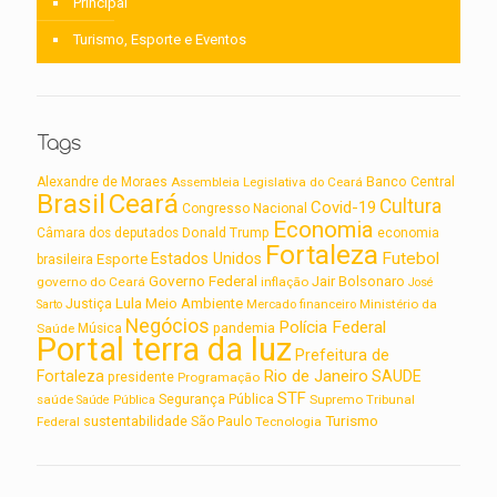
Principal
Turismo, Esporte e Eventos
Tags
Alexandre de Moraes
Assembleia Legislativa do Ceará
Banco Central
Brasil
Ceará
Cultura
Covid-19
Congresso Nacional
Economia
Câmara dos deputados
Donald Trump
economia
Fortaleza
Futebol
Estados Unidos
Esporte
brasileira
Governo Federal
Jair Bolsonaro
governo do Ceará
inflação
José
Lula
Meio Ambiente
Justiça
Ministério da
Sarto
Mercado financeiro
Negócios
Polícia Federal
Saúde
Música
pandemia
Portal terra da luz
Prefeitura de
Rio de Janeiro
Fortaleza
SAUDE
presidente
Programação
STF
saúde
Segurança Pública
Supremo Tribunal
Saúde Pública
Turismo
sustentabilidade
Federal
São Paulo
Tecnologia