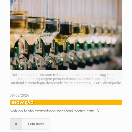
Natura inicia testes com máquinas capazes de criar fragrâncias e
bases de maquiagem personalizadas utilizando inteligência
artificial e tecnologia desenvolvida pela empresa. | Foto: divulgação
08/08/2026
INOVAÇÃO:
Natura testa cosméticos personalizados com IA
Leia mais