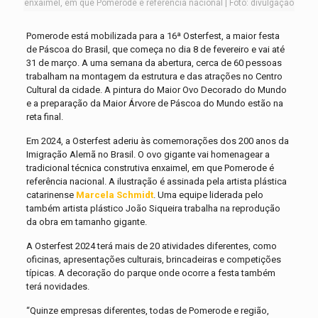
enxaimel, em que Pomerode é referência nacional | Foto: divulgação
Pomerode está mobilizada para a 16ª Osterfest, a maior festa
de Páscoa do Brasil, que começa no dia 8 de fevereiro e vai até
31 de março. A uma semana da abertura, cerca de 60 pessoas
trabalham na montagem da estrutura e das atrações no Centro
Cultural da cidade. A pintura do Maior Ovo Decorado do Mundo
e a preparação da Maior Árvore de Páscoa do Mundo estão na
reta final.
Em 2024, a Osterfest aderiu às comemorações dos 200 anos da
Imigração Alemã no Brasil. O ovo gigante vai homenagear a
tradicional técnica construtiva enxaimel, em que Pomerode é
referência nacional. A ilustração é assinada pela artista plástica
catarinense
Marcela Schmidt
. Uma equipe liderada pelo
também artista plástico João Siqueira trabalha na reprodução
da obra em tamanho gigante.
A Osterfest 2024 terá mais de 20 atividades diferentes, como
oficinas, apresentações culturais, brincadeiras e competições
típicas. A decoração do parque onde ocorre a festa também
terá novidades.
“Quinze empresas diferentes, todas de Pomerode e região,