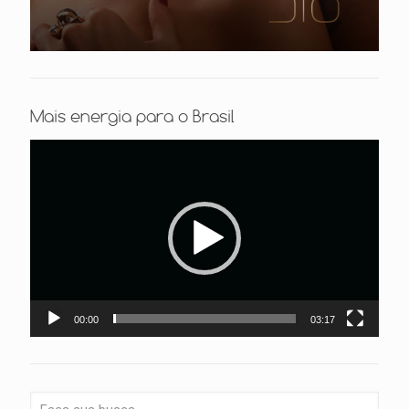
Mais energia para o Brasil
Tocador
de
vídeo
00:00
03:17