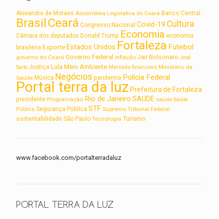
Alexandre de Moraes
Assembleia Legislativa do Ceará
Banco Central
Brasil
Ceará
Cultura
Covid-19
Congresso Nacional
Economia
Câmara dos deputados
Donald Trump
economia
Fortaleza
Futebol
Estados Unidos
Esporte
brasileira
Governo Federal
Jair Bolsonaro
governo do Ceará
inflação
José
Lula
Meio Ambiente
Justiça
Ministério da
Sarto
Mercado financeiro
Negócios
Polícia Federal
Saúde
Música
pandemia
Portal terra da luz
Prefeitura de Fortaleza
Rio de Janeiro
SAUDE
presidente
Programação
saúde
Saúde
STF
Segurança Pública
Supremo Tribunal Federal
Pública
Turismo
sustentabilidade
São Paulo
Tecnologia
www.facebook.com/portalterradaluz
PORTAL TERRA DA LUZ