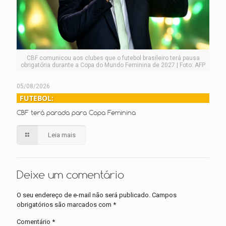
CBF comunicou aos clubes que o futebol brasileiro terá pausa
obrigatória durante a Copa do Mundo Feminina de 2027 | Foto: AFP
05/08/2026
FUTEBOL:
CBF terá parada para Copa Feminina
Leia mais
Deixe um comentário
O seu endereço de e-mail não será publicado.
Campos
obrigatórios são marcados com
*
Comentário
*