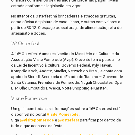
Crianças com menos de três anos de idade não pagam. Meia
entrada conforme a legislação em vigor.
No interior da Osterfest há brincadeiras e atrações gratuitas,
como oficina de pintura de casquinhas, e outras com valores a
partir de R$ 12. O espaço possui praça de alimentação, feira de
artesanato e doces.
16ª Osterfest
A 16ª Osterfest é uma realização do Ministério da Cultura e da
Associação Visite Pomerode (Avip). O evento tem o patrocínio
da Lei de Incentivo à Cultura, Governo Federal, Kyly, Havan,
Komprão Koch, Andritz, Mueller, Netzsch do Brasil, e conta com
apoio da Sicredi, Secretaria de Estado do Turismo – Governo de
Santa Catarina, Prefeitura de Pomerode, Nugali Chocolates, Opa
Bier, Olho Embutidos, Weiku, Norte Shopping e Karsten.
Visite Pomerode
Um guia com todas as informações sobre a 16ª Osterfest está
disponível no portal
Visite Pomerode
.
Siga
@visitepomerode
e
@osterfest
para ficar por dentro de
tudo o que acontece na festa.