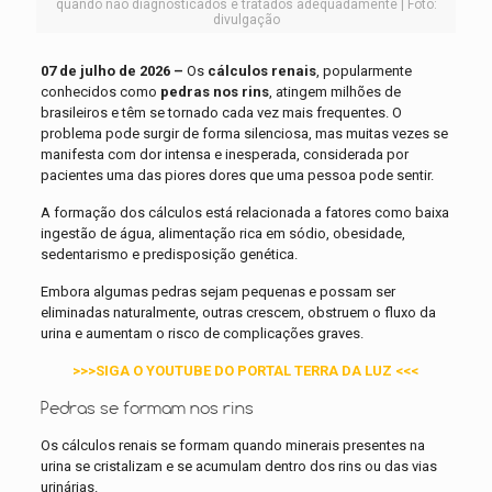
quando não diagnosticados e tratados adequadamente | Foto:
divulgação
07 de julho de 2026 –
Os
cálculos renais
, popularmente
conhecidos como
pedras nos rins
, atingem milhões de
brasileiros e têm se tornado cada vez mais frequentes. O
problema pode surgir de forma silenciosa, mas muitas vezes se
manifesta com dor intensa e inesperada, considerada por
pacientes uma das piores dores que uma pessoa pode sentir.
A formação dos cálculos está relacionada a fatores como baixa
ingestão de água, alimentação rica em sódio, obesidade,
sedentarismo e predisposição genética.
Embora algumas pedras sejam pequenas e possam ser
eliminadas naturalmente, outras crescem, obstruem o fluxo da
urina e aumentam o risco de complicações graves.
>>>SIGA O YOUTUBE DO PORTAL TERRA DA LUZ <<<
Pedras se formam nos rins
Os cálculos renais se formam quando minerais presentes na
urina se cristalizam e se acumulam dentro dos rins ou das vias
urinárias.