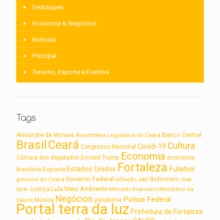
Destaques
Economia & Negócios
Notícias
Principal
Turismo, Esporte e Eventos
Tags
Alexandre de Moraes
Assembleia Legislativa do Ceará
Banco Central
Brasil
Ceará
Cultura
Covid-19
Congresso Nacional
Economia
Câmara dos deputados
Donald Trump
economia
Fortaleza
Futebol
Estados Unidos
Esporte
brasileira
Governo Federal
Jair Bolsonaro
governo do Ceará
inflação
José
Lula
Meio Ambiente
Justiça
Ministério da
Sarto
Mercado financeiro
Negócios
Polícia Federal
Saúde
Música
pandemia
Portal terra da luz
Prefeitura de Fortaleza