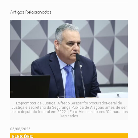
Artigos Relacionados
Ex-promotor de Justiça, Alfredo Gaspar foi procurador-geral de
Justiça e secretário da Segurança Pública de Alagoas antes de ser
eleito deputado federal em 2022. | Foto: Vinicius Loures/Câmara dos
Deputados
05/08/2026
ELEIÇÕES: