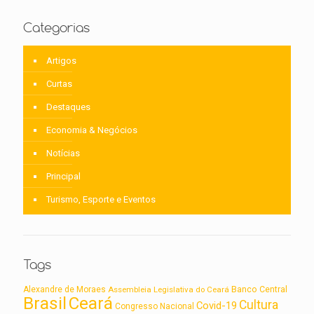
Categorias
Artigos
Curtas
Destaques
Economia & Negócios
Notícias
Principal
Turismo, Esporte e Eventos
Tags
Alexandre de Moraes
Assembleia Legislativa do Ceará
Banco Central
Brasil
Ceará
Cultura
Covid-19
Congresso Nacional