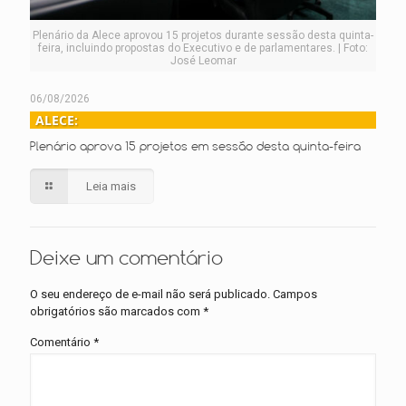
Plenário da Alece aprovou 15 projetos durante sessão desta quinta-
feira, incluindo propostas do Executivo e de parlamentares. | Foto:
José Leomar
06/08/2026
ALECE:
Plenário aprova 15 projetos em sessão desta quinta-feira
Leia mais
Deixe um comentário
O seu endereço de e-mail não será publicado.
Campos
obrigatórios são marcados com
*
Comentário
*