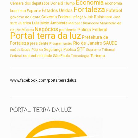
Economia
Câmara dos deputados
Donald Trump
economia
Fortaleza
Futebol
Estados Unidos
Esporte
brasileira
Governo Federal
Jair Bolsonaro
governo do Ceará
inflação
José
Lula
Meio Ambiente
Justiça
Ministério da
Sarto
Mercado financeiro
Negócios
Polícia Federal
Saúde
Música
pandemia
Portal terra da luz
Prefeitura de
Rio de Janeiro
Fortaleza
SAUDE
presidente
Programação
STF
saúde
Segurança Pública
Supremo Tribunal
Saúde Pública
Turismo
sustentabilidade
Federal
São Paulo
Tecnologia
www.facebook.com/portalterradaluz
PORTAL TERRA DA LUZ