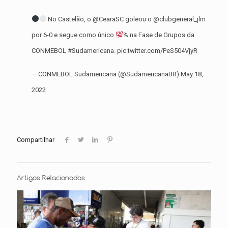
No Castelão, o
@CearaSC
goleou o
@clubgeneral_jlm
por 6-0 e segue como único
% na Fase de Grupos da
CONMEBOL
#Sudamericana
.
pic.twitter.com/PeS504VjyR
— CONMEBOL Sudamericana (@SudamericanaBR)
May 18,
2022
Compartilhar
Artigos Relacionados