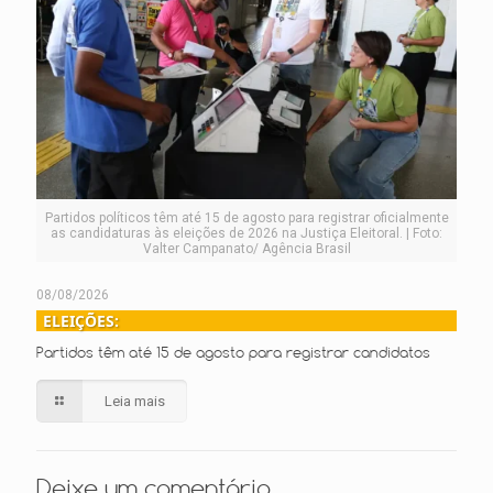
Partidos políticos têm até 15 de agosto para registrar oficialmente
as candidaturas às eleições de 2026 na Justiça Eleitoral. | Foto:
Valter Campanato/ Agência Brasil
08/08/2026
ELEIÇÕES:
Partidos têm até 15 de agosto para registrar candidatos
Leia mais
Deixe um comentário