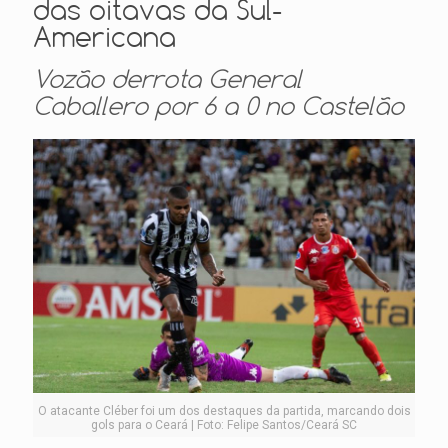
das oitavas da Sul-
Americana
Vozão derrota General
Caballero por 6 a 0 no Castelão
O atacante Cléber foi um dos destaques da partida, marcando dois
gols para o Ceará | Foto: Felipe Santos/Ceará SC