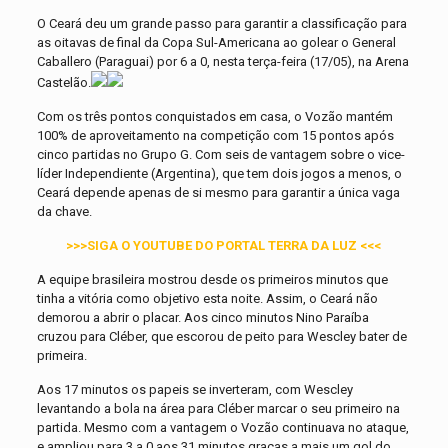
O Ceará deu um grande passo para garantir a classificação para
as oitavas de final da Copa Sul-Americana ao golear o General
Caballero (Paraguai) por 6 a 0, nesta terça-feira (17/05), na Arena
Castelão.
Com os três pontos conquistados em casa, o Vozão mantém
100% de aproveitamento na competição com 15 pontos após
cinco partidas no Grupo G. Com seis de vantagem sobre o vice-
líder Independiente (Argentina), que tem dois jogos a menos, o
Ceará depende apenas de si mesmo para garantir a única vaga
da chave.
>>>SIGA O YOUTUBE DO PORTAL TERRA DA LUZ <<<
A equipe brasileira mostrou desde os primeiros minutos que
tinha a vitória como objetivo esta noite. Assim, o Ceará não
demorou a abrir o placar. Aos cinco minutos Nino Paraíba
cruzou para Cléber, que escorou de peito para Wescley bater de
primeira.
Aos 17 minutos os papeis se inverteram, com Wescley
levantando a bola na área para Cléber marcar o seu primeiro na
partida. Mesmo com a vantagem o Vozão continuava no ataque,
e ampliou para 3 a 0 aos 31 minutos graças a mais um gol do