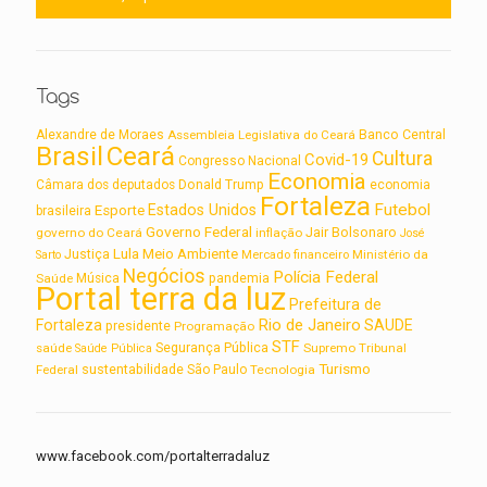
Tags
Alexandre de Moraes
Assembleia Legislativa do Ceará
Banco Central
Brasil
Ceará
Cultura
Covid-19
Congresso Nacional
Economia
Câmara dos deputados
Donald Trump
economia
Fortaleza
Futebol
Estados Unidos
Esporte
brasileira
Governo Federal
Jair Bolsonaro
governo do Ceará
inflação
José
Lula
Meio Ambiente
Justiça
Ministério da
Sarto
Mercado financeiro
Negócios
Polícia Federal
Saúde
Música
pandemia
Portal terra da luz
Prefeitura de
Rio de Janeiro
Fortaleza
SAUDE
presidente
Programação
STF
saúde
Segurança Pública
Supremo Tribunal
Saúde Pública
Turismo
sustentabilidade
Federal
São Paulo
Tecnologia
www.facebook.com/portalterradaluz