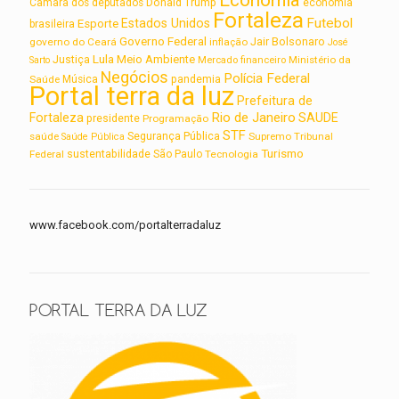
Economia
Câmara dos deputados
Donald Trump
economia
Fortaleza
Futebol
Estados Unidos
Esporte
brasileira
Governo Federal
Jair Bolsonaro
governo do Ceará
inflação
José
Lula
Meio Ambiente
Justiça
Ministério da
Sarto
Mercado financeiro
Negócios
Polícia Federal
Saúde
Música
pandemia
Portal terra da luz
Prefeitura de
Rio de Janeiro
Fortaleza
SAUDE
presidente
Programação
STF
saúde
Segurança Pública
Supremo Tribunal
Saúde Pública
Turismo
sustentabilidade
Federal
São Paulo
Tecnologia
www.facebook.com/portalterradaluz
PORTAL TERRA DA LUZ