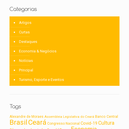
Categorias
Artigos
Curtas
Destaques
Economia & Negócios
Notícias
Principal
Turismo, Esporte e Eventos
Tags
Alexandre de Moraes
Assembleia Legislativa do Ceará
Banco Central
Brasil
Ceará
Cultura
Covid-19
Congresso Nacional