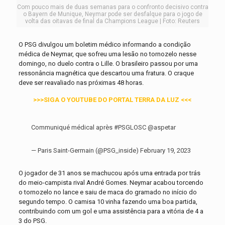
Com pouco mais de duas semanas para o confronto decisivo contra
o Bayern de Munique, Neymar pode ser desfalque para o jogo de
volta das oitavas de final da Champions League | Foto: Reuters
O PSG
divulgou um boletim médico informando a condição
médica de Neymar, que sofreu uma lesão no tornozelo nesse
domingo, no duelo contra o Lille. O brasileiro passou por uma
ressonância magnética que descartou uma fratura. O craque
deve ser reavaliado nas próximas 48 horas.
>>>SIGA O YOUTUBE DO PORTAL TERRA DA LUZ <<<
Communiqué médical après
#PSGLOSC
@aspetar
— Paris Saint-Germain (@PSG_inside)
February 19, 2023
O jogador de 31 anos se machucou após uma entrada por trás
do meio-campista rival André Gomes. Neymar acabou torcendo
o tornozelo no lance e saiu de maca do gramado no início do
segundo tempo. O camisa 10 vinha fazendo uma boa partida,
contribuindo com um gol e uma assistência para a vitória de 4 a
3 do PSG.