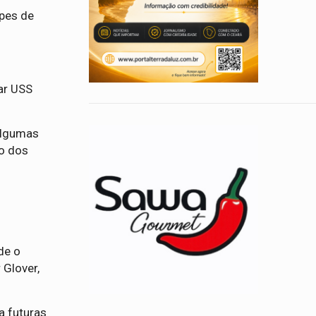
ipes de
tar USS
 algumas
do dos
de o
 Glover,
a futuras