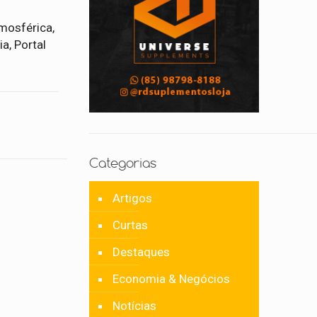
tmosférica,
a, Portal
Categorias
Artigos
Curtas
Destaques
Economia & Negócios
Notícias