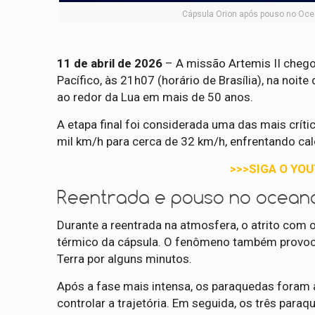
Cápsula Orion após pouso no Ocea
11 de abril de 2026
– A missão Artemis II cheg
Pacífico, às 21h07 (horário de Brasília), na noite
ao redor da Lua em mais de 50 anos.
A etapa final foi considerada uma das mais crít
mil km/h para cerca de 32 km/h, enfrentando ca
>>>SIGA O YO
Reentrada e pouso no ocean
Durante a reentrada na atmosfera, o atrito com 
térmico da cápsula. O fenômeno também provoco
Terra por alguns minutos.
Após a fase mais intensa, os paraquedas foram 
controlar a trajetória. Em seguida, os três par