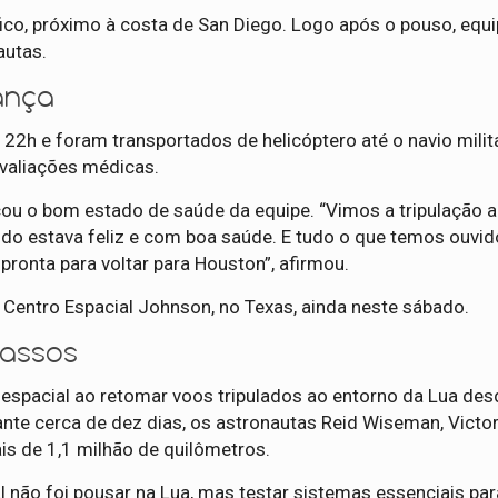
ico, próximo à costa de San Diego. Logo após o pouso, equ
autas.
ança
 22h e foram transportados de helicóptero até o navio mili
avaliações médicas.
acou o bom estado de saúde da equipe. “Vimos a tripulação
do estava feliz e com boa saúde. E tudo o que temos ouvi
pronta para voltar para Houston”, afirmou.
 Centro Espacial Johnson, no Texas, ainda neste sábado.
passos
 espacial ao retomar voos tripulados ao entorno da Lua des
te cerca de dez dias, os astronautas Reid Wiseman, Victor
s de 1,1 milhão de quilômetros.
al não foi pousar na Lua, mas testar sistemas essenciais par