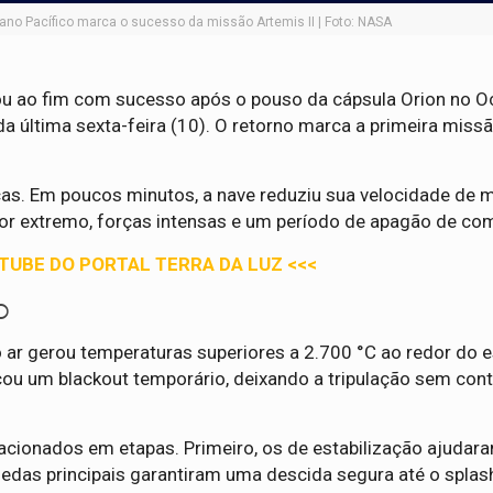
no Pacífico marca o sucesso da missão Artemis II | Foto: NASA
ou ao fim com sucesso após o pouso da cápsula Orion no 
 da última sexta-feira (10). O retorno marca a primeira missã
icas. Em poucos minutos, a nave reduziu sua velocidade de 
lor extremo, forças intensas e um período de apagão de co
UTUBE DO PORTAL TERRA DA LUZ <<<
o
o ar gerou temperaturas superiores a 2.700 °C ao redor do 
u um blackout temporário, deixando a tripulação sem con
acionados em etapas. Primeiro, os de estabilização ajudar
aquedas principais garantiram uma descida segura até o spla