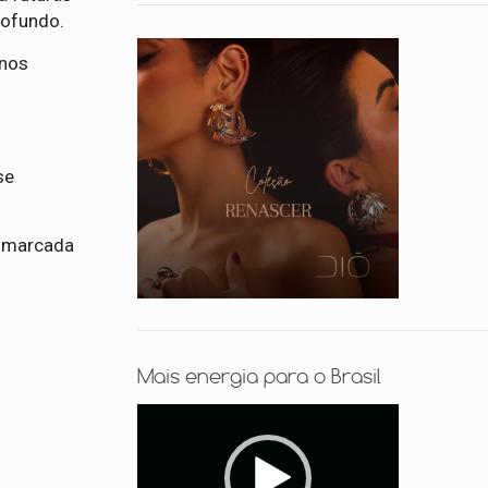
rofundo.
 nos
se
, marcada
Mais energia para o Brasil
Tocador
de
vídeo