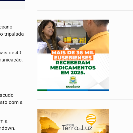
Oceano
o tripulada
mais de 40
municação.
escudo
tato com a
am a
shdown.