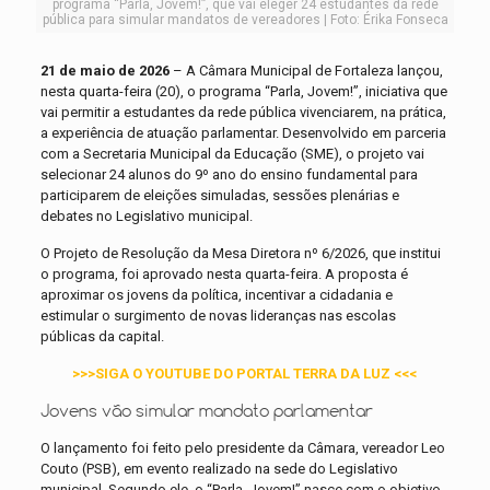
programa “Parla, Jovem!”, que vai eleger 24 estudantes da rede
pública para simular mandatos de vereadores | Foto: Érika Fonseca
21 de maio de 2026
– A Câmara Municipal de Fortaleza lançou,
nesta quarta-feira (20), o programa “Parla, Jovem!”, iniciativa que
vai permitir a estudantes da rede pública vivenciarem, na prática,
a experiência de atuação parlamentar. Desenvolvido em parceria
com a Secretaria Municipal da Educação (SME), o projeto vai
selecionar 24 alunos do 9º ano do ensino fundamental para
participarem de eleições simuladas, sessões plenárias e
debates no Legislativo municipal.
O Projeto de Resolução da Mesa Diretora nº 6/2026, que institui
o programa, foi aprovado nesta quarta-feira. A proposta é
aproximar os jovens da política, incentivar a cidadania e
estimular o surgimento de novas lideranças nas escolas
públicas da capital.
>>>SIGA O YOUTUBE DO PORTAL TERRA DA LUZ <<<
Jovens vão simular mandato parlamentar
O lançamento foi feito pelo presidente da Câmara, vereador Leo
Couto (PSB), em evento realizado na sede do Legislativo
municipal. Segundo ele, o “Parla, Jovem!” nasce com o objetivo