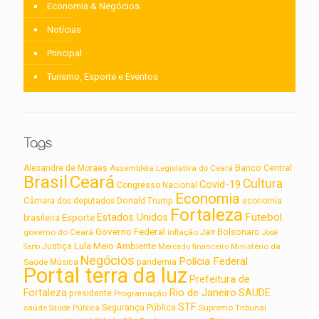
Economia & Negócios
Notícias
Principal
Turismo, Esporte e Eventos
Tags
Alexandre de Moraes
Assembleia Legislativa do Ceará
Banco Central
Brasil
Ceará
Cultura
Covid-19
Congresso Nacional
Economia
Câmara dos deputados
Donald Trump
economia
Fortaleza
Futebol
Estados Unidos
Esporte
brasileira
Governo Federal
Jair Bolsonaro
governo do Ceará
inflação
José
Lula
Meio Ambiente
Justiça
Ministério da
Sarto
Mercado financeiro
Negócios
Polícia Federal
Saúde
Música
pandemia
Portal terra da luz
Prefeitura de
Rio de Janeiro
Fortaleza
SAUDE
presidente
Programação
STF
saúde
Segurança Pública
Supremo Tribunal
Saúde Pública