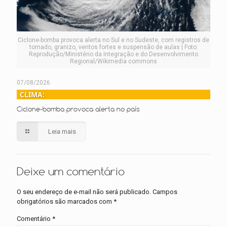
Ciclone-bomba provoca alerta no Sul e no Sudeste, com registros de
tornado, granizo, ventos fortes e suspensão de aulas | Foto:
Reprodução/Ministério da Integração e do Desenvolvimento
Regional/Wikimedia commons
07/08/2026
CLIMA:
Ciclone-bomba provoca alerta no país
Leia mais
Deixe um comentário
O seu endereço de e-mail não será publicado.
Campos
obrigatórios são marcados com
*
Comentário
*