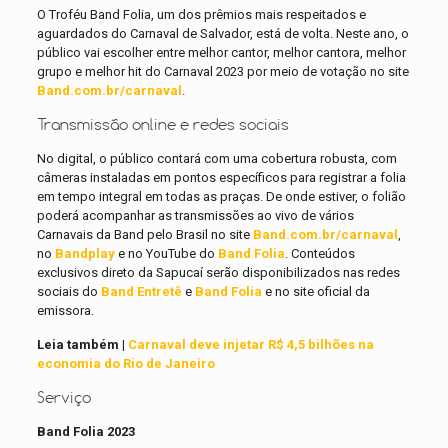
O Troféu Band Folia, um dos prêmios mais respeitados e
aguardados do Carnaval de Salvador, está de volta. Neste ano, o
público vai escolher entre melhor cantor, melhor cantora, melhor
grupo e melhor hit do Carnaval 2023 por meio de votação no site
Band.com.br/carnaval
.
Transmissão online e redes sociais
No digital, o público contará com uma cobertura robusta, com
câmeras instaladas em pontos específicos para registrar a folia
em tempo integral em todas as praças. De onde estiver, o folião
poderá acompanhar as transmissões ao vivo de vários
Carnavais da Band pelo Brasil no site
Band.com.br/carnaval
,
no
Bandplay
e no YouTube do
Band Folia
. Conteúdos
exclusivos direto da Sapucaí serão disponibilizados nas redes
sociais do
Band Entretê
e
Band Folia
e no site oficial da
emissora.
Leia também |
Carnaval deve injetar R$ 4,5 bilhões na
economia do Rio de Janeiro
Serviço
Band Folia 2023