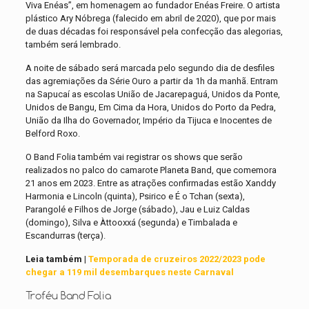
Viva Enéas”, em homenagem ao fundador Enéas Freire. O artista
plástico Ary Nóbrega (falecido em abril de 2020), que por mais
de duas décadas foi responsável pela confecção das alegorias,
também será lembrado.
A noite de sábado será marcada pelo segundo dia de desfiles
das agremiações da Série Ouro a partir da 1h da manhã. Entram
na Sapucaí as escolas União de Jacarepaguá, Unidos da Ponte,
Unidos de Bangu, Em Cima da Hora, Unidos do Porto da Pedra,
União da Ilha do Governador, Império da Tijuca e Inocentes de
Belford Roxo.
O Band Folia também vai registrar os shows que serão
realizados no palco do camarote Planeta Band, que comemora
21 anos em 2023. Entre as atrações confirmadas estão Xanddy
Harmonia e Lincoln (quinta), Psirico e É o Tchan (sexta),
Parangolé e Filhos de Jorge (sábado), Jau e Luiz Caldas
(domingo), Silva e Àttooxxá (segunda) e Timbalada e
Escandurras (terça).
Leia também |
Temporada de cruzeiros 2022/2023 pode
chegar a 119 mil desembarques neste Carnaval
Troféu Band Folia