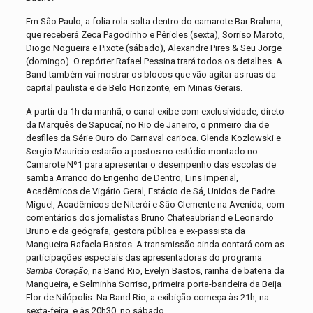
Em São Paulo, a folia rola solta dentro do camarote Bar Brahma,
que receberá Zeca Pagodinho e Péricles (sexta), Sorriso Maroto,
Diogo Nogueira e Pixote (sábado), Alexandre Pires & Seu Jorge
(domingo). O repórter Rafael Pessina trará todos os detalhes. A
Band também vai mostrar os blocos que vão agitar as ruas da
capital paulista e de Belo Horizonte, em Minas Gerais.
A partir da 1h da manhã, o canal exibe com exclusividade, direto
da Marquês de Sapucaí, no Rio de Janeiro, o primeiro dia de
desfiles da Série Ouro do Carnaval carioca. Glenda Kozlowski e
Sergio Mauricio estarão a postos no estúdio montado no
Camarote Nº1 para apresentar o desempenho das escolas de
samba Arranco do Engenho de Dentro, Lins Imperial,
Acadêmicos de Vigário Geral, Estácio de Sá, Unidos de Padre
Miguel, Acadêmicos de Niterói e São Clemente na Avenida, com
comentários dos jornalistas Bruno Chateaubriand e Leonardo
Bruno e da geógrafa, gestora pública e ex-passista da
Mangueira Rafaela Bastos. A transmissão ainda contará com as
participações especiais das apresentadoras do programa
Samba Coração
, na Band Rio, Evelyn Bastos, rainha de bateria da
Mangueira, e Selminha Sorriso, primeira porta-bandeira da Beija
Flor de Nilópolis. Na Band Rio, a exibição começa às 21h, na
sexta-feira, e às 20h30, no sábado.