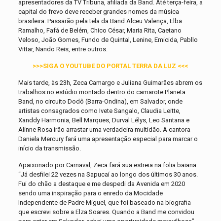
apresentadores da TV Tribuna, afiliada da Band. Até terça-feira, a
capital do frevo deve receber grandes nomes da música
brasileira. Passarão pela tela da Band Alceu Valença, Elba
Ramalho, Fafá de Belém, Chico César, Maria Rita, Caetano
Veloso, João Gomes, Fundo de Quintal, Lenine, Emicida, Pabllo
Vittar, Nando Reis, entre outros.
>>>SIGA O YOUTUBE DO PORTAL TERRA DA LUZ <<<
Mais tarde, às 23h, Zeca Camargo e Juliana Guimarães abrem os
trabalhos no estúdio montado dentro do camarote Planeta
Band, no circuito Dodô (Barra-Ondina), em Salvador, onde
artistas consagrados como Ivete Sangalo, Claudia Leitte,
Xanddy Harmonia, Bell Marques, Durval Lélys, Leo Santana e
Alinne Rosa irão arrastar uma verdadeira multidão. A cantora
Daniela Mercury fará uma apresentação especial para marcar o
início da transmissão.
Apaixonado por Carnaval, Zeca fará sua estreia na folia baiana.
“Já desfilei 22 vezes na Sapucaí ao longo dos últimos 30 anos.
Fui do chão a destaque e me despedi da Avenida em 2020
sendo uma inspiração para o enredo da Mocidade
Independente de Padre Miguel, que foi baseado na biografia
que escrevi sobre a Elza Soares. Quando a Band me convidou