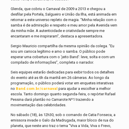
Glenda, que cobriu o Carnaval de 2009 a 2013 e chegou a
desfilar pela Portela, Salgueiro e União da Ilha, está animada em
retornar a este universo repleto de magia. “Minha relação com o
samba é de admiração e respeito e meu amor pela Avenida vem
da minha mãe. A autenticidade e criatividade sempre me
encantaram e me inspiraram”, destaca a apresentadora.
Sergio Mauricio compartilha da mesma opinião da colega. “Eu
sou um carioca legítimo e amo o samba. O público pode
esperar uma cobertura com o ‘jeito Band’: leve, solta e com um
compilado de informações”, completa o narrador.
Seis equipes estarão dedicadas para exibir todos os detalhes
do evento até as 6h da manhã em 26 câmeras. Ao longo da
programação, o público poderá votar em enquetes interativas
no
Band.com.br/carnaval
para ajudar a escolher a melhor
escola. Tanto domingo quanto segunda-feira, o repórter Rafael
Pessina dará plantão no Camarote Nº1 trazendo a
movimentação das celebridades.
No sábado (18), às 12h30, sob o comando de Catia Fonseca, a
emissora invade o Galo da Madrugada, maior bloco de rua do
planeta, que neste ano traz o tema “Viva a Vida, Viva o Frevo,