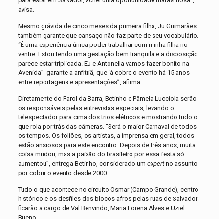
para estar em Salvador, achei uma oportunidade maravilhosa”,
avisa.
Mesmo grávida de cinco meses da primeira filha, Ju Guimarães
também garante que cansaço não faz parte de seu vocabulário.
“É uma experiência única poder trabalhar com minha filha no
ventre. Estou tendo uma gestação bem tranquila e a disposição
parece estar triplicada. Eu e Antonella vamos fazer bonito na
Avenida”, garante a anfitriã, que já cobre o evento há 15 anos
entre reportagens e apresentações”, afirma.
Diretamente do Farol da Barra, Betinho e Pâmela Lucciola serão
os responsáveis pelas entrevistas especiais, levando o
telespectador para cima dos trios elétricos e mostrando tudo o
que rola por trás das câmeras. “Será o maior Carnaval de todos
os tempos. Os foliões, os artistas, a imprensa em geral, todos
estão ansiosos para este encontro. Depois de três anos, muita
coisa mudou, mas a paixão do brasileiro por essa festa só
aumentou”, entrega Betinho, considerado um
expert
no assunto
por cobrir o evento desde 2000.
Tudo o que acontece no circuito Osmar (Campo Grande), centro
histórico e os desfiles dos blocos afros pelas ruas de Salvador
ficarão a cargo de Val Benvindo, Maria Lorena Alves e Uziel
Bueno.