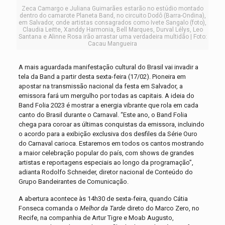
Zeca Camargo e Juliana Guimarães estarão no estúdio montado
dentro do camarote Planeta Band, no circuito Dodô (Barra-Ondina),
em Salvador, onde artistas consagrados como Ivete Sangalo (foto),
Claudia Leitte, Xanddy Harmonia, Bell Marques, Durval Lélys, Leo
Santana e Alinne Rosa irão arrastar uma verdadeira multidão | Foto:
Cacau Mangueira
A mais aguardada manifestação cultural do Brasil vai invadir a
tela da Band a partir desta sexta-feira (17/02). Pioneira em
apostar na transmissão nacional da festa em Salvador, a
emissora fará um mergulho por todas as capitais. A ideia do
Band Folia 2023 é mostrar a energia vibrante que rola em cada
canto do Brasil durante o Carnaval. “Este ano, o Band Folia
chega para coroar as últimas conquistas da emissora, incluindo
o acordo para a exibição exclusiva dos desfiles da Série Ouro
do Carnaval carioca. Estaremos em todos os cantos mostrando
a maior celebração popular do país, com shows de grandes
artistas e reportagens especiais ao longo da programação”,
adianta Rodolfo Schneider, diretor nacional de Conteúdo do
Grupo Bandeirantes de Comunicação.
A abertura acontece às 14h30 de sexta-feira, quando Cátia
Fonseca comanda o
Melhor da Tarde
direto do Marco Zero, no
Recife, na companhia de Artur Tigre e Moab Augusto,