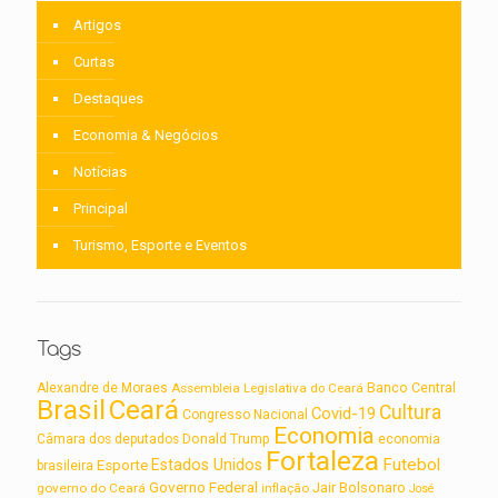
Artigos
Curtas
Destaques
Economia & Negócios
Notícias
Principal
Turismo, Esporte e Eventos
Tags
Alexandre de Moraes
Assembleia Legislativa do Ceará
Banco Central
Brasil
Ceará
Cultura
Covid-19
Congresso Nacional
Economia
Câmara dos deputados
Donald Trump
economia
Fortaleza
Futebol
Estados Unidos
Esporte
brasileira
Governo Federal
Jair Bolsonaro
governo do Ceará
inflação
José