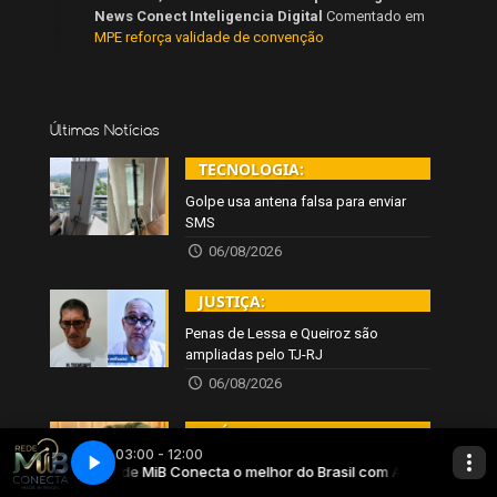
News Conect Inteligencia Digital
Comentado em
MPE reforça validade de convenção
Últimas Notícias
TECNOLOGIA:
Golpe usa antena falsa para enviar
SMS
06/08/2026
JUSTIÇA:
Penas de Lessa e Queiroz são
ampliadas pelo TJ-RJ
06/08/2026
SAÚDE:
Estudo da UFC liga sono ao
desenvolvimento infantil