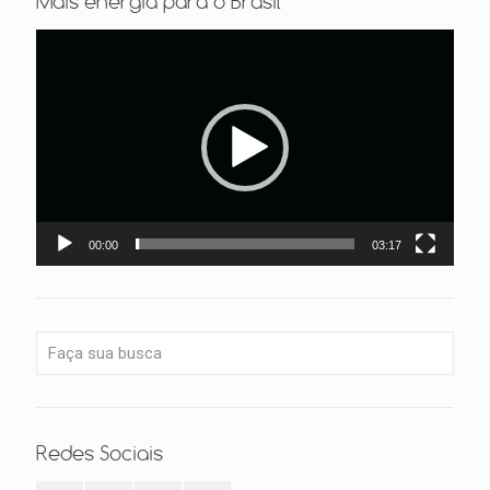
Mais energia para o Brasil
Tocador
de
vídeo
00:00
03:17
Redes Sociais