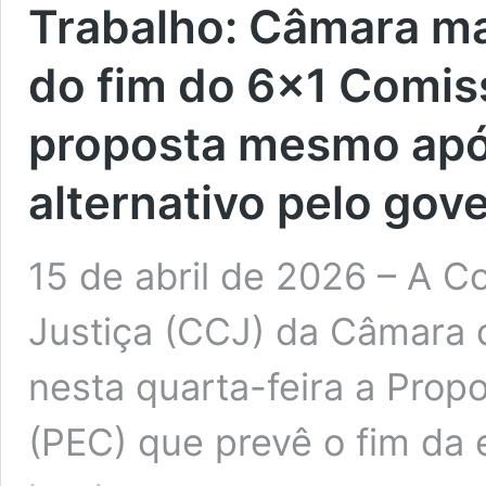
Trabalho:
Câmara ma
do fim do 6×1
Comiss
proposta mesmo após
alternativo pelo gov
15 de abril de 2026 – A C
Justiça (CCJ) da Câmara 
nesta quarta-feira a Prop
(PEC) que prevê o fim da 
Trabalho: