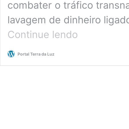
combater o tráfico transn
lavagem de dinheiro ligad
Operação:
Continue lendo
PF
combate
tráfico
Portal Terra da Luz
no
Porto
de
Santos
Investigação
apura
atuação
de
organização
criminosa
ligada
ao
tráfico