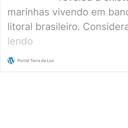
marinhas vivendo em banc
litoral brasileiro. Consid
Ciência:
lendo
Estudo
revela
mil
Portal Terra da Luz
espécies
ocultas
no
mar
brasileiro
Pesquisa
identificou
rica
biodiversidade
em
bancos
de