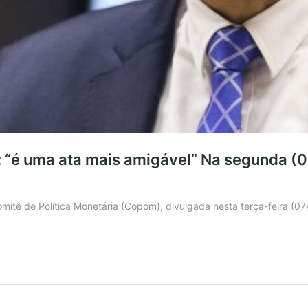
 “é uma ata mais amigável”
Na segunda (06
itê de Política Monetária (Copom), divulgada nesta terça-feira (07/