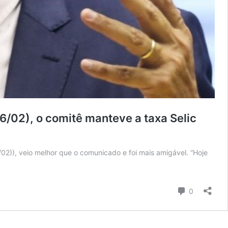
/02), o comitê manteve a taxa Selic
02)), veio melhor que o comunicado e foi mais amigável. “Hoje
Comentári
0