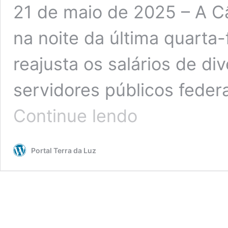
21 de maio de 2025 – A 
na noite da última quarta-f
reajusta os salários de di
servidores públicos feder
Política:
Continue lendo
Câmara
aprova
reajuste
Portal Terra da Luz
salarial
para
servidores
federais;
reforma
administrativa
fica
para