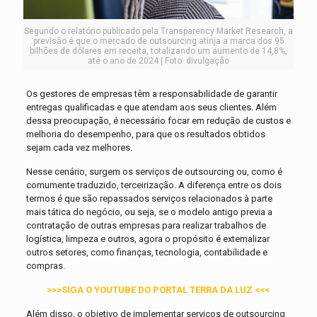
Segundo o relatório publicado pela Transparency Market Research, a
previsão é que o mercado de outsourcing atinja a marca dos 95
bilhões de dólares em receita, totalizando um aumento de 14,8%,
até o ano de 2024 | Foto: divulgação
Os gestores de empresas têm a responsabilidade de garantir
entregas qualificadas e que atendam aos seus clientes. Além
dessa preocupação, é necessário focar em redução de custos e
melhoria do desempenho, para que os resultados obtidos
sejam cada vez melhores.
Nesse cenário, surgem os serviços de outsourcing ou, como é
comumente traduzido, terceirização. A diferença entre os dois
termos é que são repassados serviços relacionados à parte
mais tática do negócio, ou seja, se o modelo antigo previa a
contratação de outras empresas para realizar trabalhos de
logística, limpeza e outros, agora o propósito é externalizar
outros setores, como finanças, tecnologia, contabilidade e
compras.
>>>SIGA O YOUTUBE DO PORTAL TERRA DA LUZ <<<
Além disso, o objetivo de implementar serviços de outsourcing