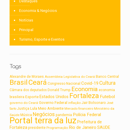
Destaques
Economia & Negócios
Notícias
Principal
Turismo, Esporte e Eventos
Tags
Alexandre de Moraes
Assembleia Legislativa do Ceará
Banco Central
Brasil
Ceará
Cultura
Covid-19
Congresso Nacional
Economia
Câmara dos deputados
Donald Trump
economia
Fortaleza
Futebol
Estados Unidos
Esporte
brasileira
Governo Federal
Jair Bolsonaro
governo do Ceará
inflação
José
Lula
Meio Ambiente
Justiça
Ministério da
Sarto
Mercado financeiro
Negócios
Polícia Federal
Saúde
Música
pandemia
Portal terra da luz
Prefeitura de
Rio de Janeiro
Fortaleza
SAUDE
presidente
Programação