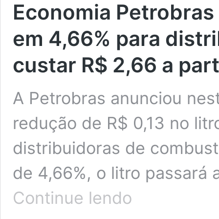
Economia
Petrobras
em 4,66% para distr
custar R$ 2,66 a part
A Petrobras anunciou nest
redução de R$ 0,13 no litr
distribuidoras de combust
de 4,66%, o litro passará 
Economia
Continue lendo
Petrobras
reduz