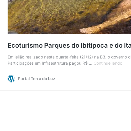
Ecoturismo
Parques do Ibitipoca e do I
Em leilão realizado nesta quarta-feira (21/12) na B3, o governo
Ecot
Participações em Infraestrutura pagou R$ …
Continue lendo
Parq
do
Portal Terra da Luz
Ibit
e
do
Itac
são
conc
por
R$
3,5