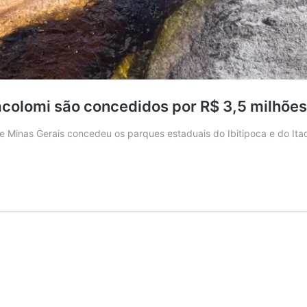
tacolomi são concedidos por R$ 3,5 milhõe
 de Minas Gerais concedeu os parques estaduais do Ibitipoca e do It
urismo
ues
ipoca
olomi
edidos